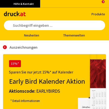
Hilfe & Kontakt
Pro­duk­te
Neu­hei­ten
The­men­wel­ten
Auszeichnungen
15%*
Sparen Sie nur jetzt 15%* auf Kalender
Early Bird Kalender Aktion
Aktionscode:
EARLYBIRDS
* Detail-Informationen