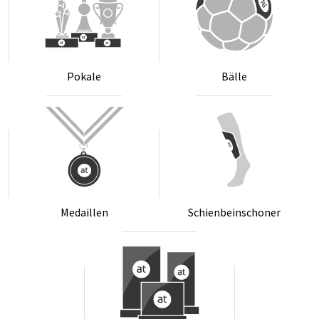
Po­ka­le
Bäl­le
Me­dail­len
Schien­bein­scho­ner