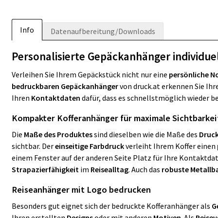
Info
Datenaufbereitung/Downloads
Personalisierte Gepäckanhänger individuel
Verleihen Sie Ihrem Gepäckstück nicht nur eine
persönliche N
bedruckbaren Gepäckanhänger
von druck.at erkennen Sie Ihr
Ihren
Kontaktdaten
dafür, dass es schnellstmöglich wieder be
Kompakter Kofferanhänger für maximale Sichtbarkei
Die
Maße des Produktes
sind dieselben wie die Maße des
Druc
sichtbar. Der
einseitige Farbdruck
verleiht Ihrem Koffer einen
einem Fenster auf der anderen Seite Platz für Ihre Kontaktd
Strapazierfähigkeit
im
Reisealltag
. Auch das
robuste Metallb
Reiseanhänger mit Logo bedrucken
Besonders gut eignet sich der bedruckte Kofferanhänger als
G
Ihren erstellten
Designs
oder mit anderen
Motiven
. Als
Reisev