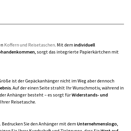
ren
Koffern und Reisetaschen
. Mit dem
individuell
bhandenkommen
, sorgt das integrierte Papierkärtchen mit
 Größe ist der Gepäckanhänger nicht im Weg aber dennoch
lebnis
. Auf der einen Seite strahlt Ihr Wunschmotiv, während in
der Anhänger besteht – es sorgt für
Widerstands- und
 Ihrer Reisetasche.
. Bedrucken Sie den Anhänger mit dem
Unternehmenslogo
,
eigen Sie Ihrer Kundschaft und Zielgruppe, dass Sie
Wert auf