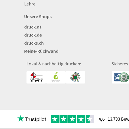
Lehre
Bettwäsche
Blöcke
Unsere Shops
Briefpapier
druck.at
Broschüren
druck.de
Buttons
drucks.ch
Bälle
Meine-Rückwand
Bücher
CAD-Baupläne
Lokal & nachhaltig drucken:
Sicheres
Canvas
Collegeblöcke
Coupon-Kalender
DISPA®-Papierplatte
Deckenhänger
Displaykarton
Displays
4,6
| 13.733 Be
Druckbleistift