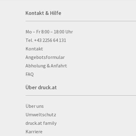
Acrylschilder
Kontakt & Hilfe
Anti-Stressbälle
Allwetterplakate
Aluminium-Verbundpl
Kontakt & Hilfe
Mo – Fr 8:00 – 18:00 Uhr
Alu­mi­ni­um-Tex­til­spa
Tel. +43 2256 64 131
men
Kontakt
Aufkleber
Angebotsformular
Auszeichnungen
Abholung & Anfahrt
Autogrammkarten
FAQ
Backlight
Über druck.at
Banner
Basketbälle
Über druck.at
Über uns
Beachflags
Umweltschutz
Becher
druck.at family
Bekleidung
Karriere
Bestecktaschen