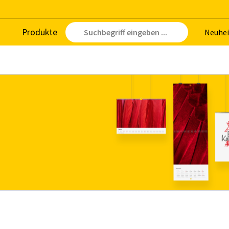
Pro­duk­te
Neu­hei