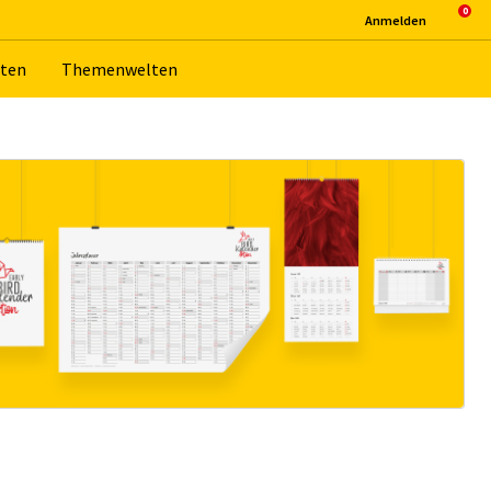
An­mel­den
­ten
The­men­wel­ten