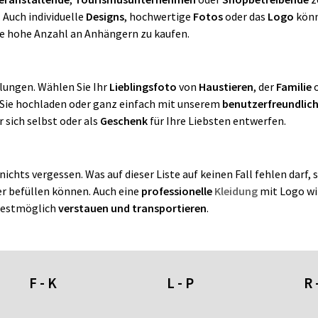
 Auch individuelle
Designs
, hochwertige
Fotos
oder das
Logo
könn
eine hohe Anzahl an Anhängern zu kaufen.
lungen. Wählen Sie Ihr
Lieblingsfoto
von
Haustieren
, der
Familie
Sie hochladen oder ganz einfach mit unserem
benutzerfreundlich
r sich selbst oder als
Geschenk
für Ihre Liebsten entwerfen.
 nichts vergessen. Was auf dieser Liste auf keinen Fall fehlen darf,
r befüllen können. Auch eine
professionelle
Kleidung
mit Logo wi
n bestmöglich
verstauen und transportieren
.
F - K
L - P
R 