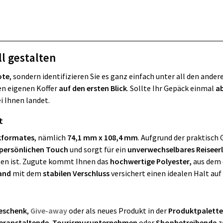
l gestalten
ote
, sondern identifizieren Sie es ganz einfach unter all den ande
en eigenen Koffer
auf den ersten Blick
. Sollte Ihr Gepäck einmal
a
i Ihnen landet.
t
kformates
, nämlich
74,1 mm x 108,4 mm
. Aufgrund der praktisch
persönlichen Touch
und sorgt für ein
unverwechselbares Reiseer
aten ist. Zugute kommt Ihnen das
hochwertige Polyester,
aus dem 
and
mit dem
stabilen Verschluss
versichert einen idealen Halt auf
eschenk
,
Give-away
oder als neues Produkt in der
Produktpalette
eranstaltende
,
Tourismusunternehmen
oder
Shopbetreibende
z