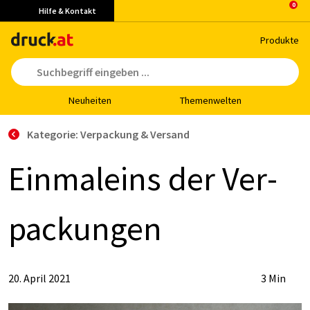
Hilfe & Kontakt
Pro­duk­te
Neu­hei­ten
The­men­wel­ten
Kategorie: Verpackung & Versand
Ein­mal­eins der Ver­
pa­ckun­gen
20. April 2021
3 Min