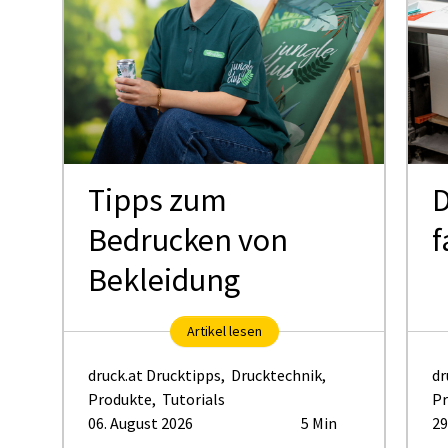
Tipps zum
D
Bedrucken von
f
Bekleidung
Artikel lesen
druck.at Drucktipps
,
Drucktechnik
,
dr
Produkte
,
Tutorials
Pr
06. August 2026
5 Min
29