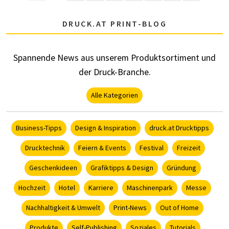
DRUCK.AT PRINT-BLOG
Spannende News aus unserem Produktsortiment und
der Druck-Branche.
Alle Kategorien
Business-Tipps
Design & Inspiration
druck.at Drucktipps
Drucktechnik
Feiern & Events
Festival
Freizeit
Geschenkideen
Grafiktipps & Design
Gründung
Hochzeit
Hotel
Karriere
Maschinenpark
Messe
Nachhaltigkeit & Umwelt
Print-News
Out of Home
Produkte
Self-Publishing
Soziales
Tutorials