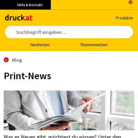
Hilfe & Kontakt
Pro­duk­te
Neu­hei­ten
The­men­wel­ten
Blog
Print-News
Was es Neues gibt, möchtest du wissen? Unter den