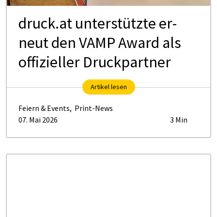
druck.at un­ter­stütz­te er­
neut den VAMP Award als
of­fi­zi­el­ler Druck­part­ner
Artikel lesen
Feiern & Events
,
Print-News
07. Mai 2026
3 Min