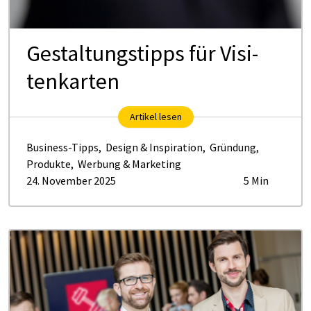
Ge­stal­tungs­tipps für Vi­si­
ten­kar­ten
Artikel lesen
Business-Tipps
,
Design & Inspiration
,
Gründung
,
Produkte
,
Werbung & Marketing
24. November 2025
5 Min