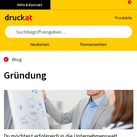
Hilfe & Kontakt
Pro­duk­te
Neu­hei­ten
The­men­wel­ten
Blog
Gründung
Du möchtest erfolgreich in die Unternehmenswelt