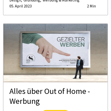
Design
,
Gründung
,
Werbung & Marketing
05. April 2023
2 Min
Al­les über Out of Ho­me -
Wer­bung