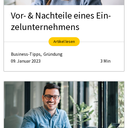
Vor- & Nach­tei­le ei­nes Ein­
zel­un­ter­neh­mens
Artikel lesen
Business-Tipps
,
Gründung
09. Januar 2023
3 Min