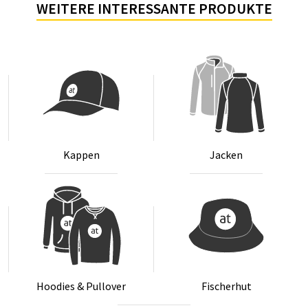
WEITERE INTERESSANTE PRODUKTE
Kap­pen
Ja­cken
Hoo­dies & Pull­over
Fi­scher­hut