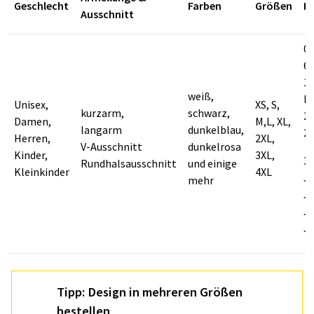
Geschlecht
Farben
Größen
K
Ausschnitt
0-
6-
1
weiß,
Mo
Unisex,
XS, S,
kurzarm,
schwarz,
2
Damen,
M,L, XL,
langarm
dunkelblau,
2
Herren,
2XL,
V-Ausschnitt
dunkelrosa
Kinder,
3XL,
3-
Rundhalsausschnitt
und einige
Kleinkinder
4XL
Ja
mehr
Ja
Ja
J
Tipp: Design in mehreren Größen
bestellen