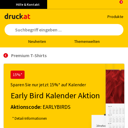
Hilfe & Kontakt
Pro­duk­te
Neu­hei­ten
The­men­wel­ten
Premium T-Shirts
15%*
Sparen Sie nur jetzt 15%* auf Kalender
Early Bird Kalender Aktion
Aktionscode:
EARLYBIRDS
* Detail-Informationen