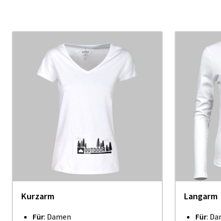
Kurzarm
Langarm
Für
: Damen
Für
: Da