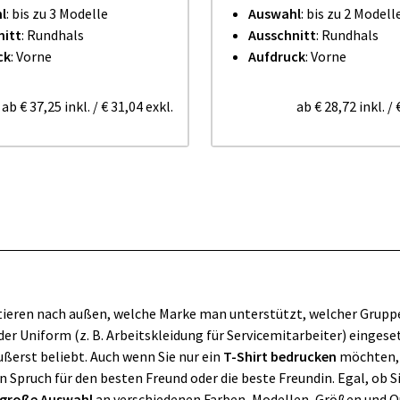
l
: bis zu 3 Modelle
Auswahl
: bis zu 2 Modell
nitt
: Rundhals
Ausschnitt
: Rundhals
ck
: Vorne
Aufdruck
: Vorne
ab
€ 37,25
inkl.
/
€ 31,04
exkl.
ab
€ 28,72
inkl.
/
ortieren nach außen, welche Marke man unterstützt, welcher Grupp
er Uniform (z. B. Arbeitskleidung für Servicemitarbeiter) eingese
ußerst beliebt. Auch wenn Sie nur ein
T-Shirt bedrucken
möchten, s
 Spruch für den besten Freund oder die beste Freundin. Egal, ob Sie
große Auswahl
an verschiedenen Farben, Modellen, Größen und Q