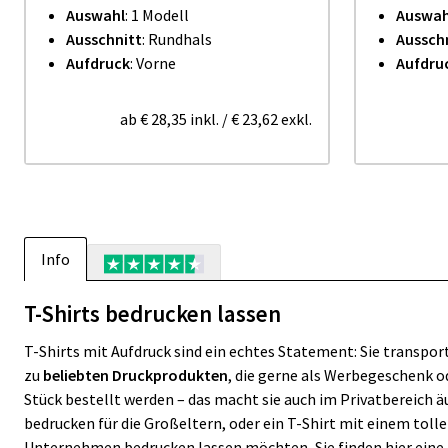
Auswahl
: 1 Modell
Auswah
Ausschnitt
: Rundhals
Aussch
Aufdruck
: Vorne
Aufdru
ab
€ 28,35
inkl.
/
€ 23,62
exkl.
Info
T-Shirts bedrucken lassen
T-Shirts mit Aufdruck sind ein echtes Statement: Sie transp
zu
beliebten Druckprodukten
, die gerne als Werbegeschenk od
Stück bestellt werden – das macht sie auch im Privatbereich ä
bedrucken für die Großeltern, oder ein T-Shirt mit einem tollen
Unternehmen bedrucken lassen möchten, Sie finden hier eine