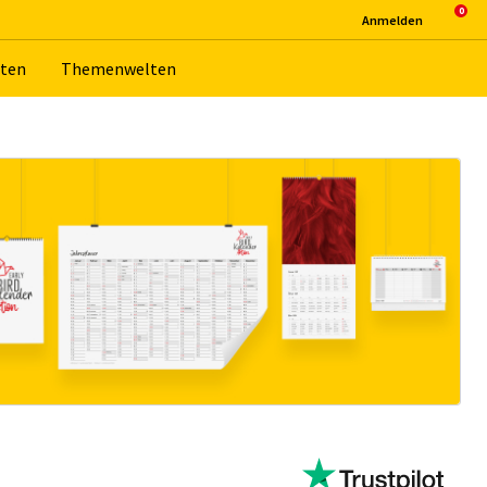
An­mel­den
­ten
The­men­wel­ten