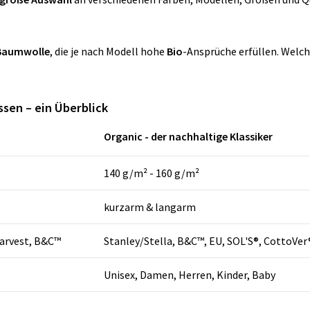
 Baumwolle
, die je nach Modell hohe
Bio
-Ansprüche erfüllen. Welch
sen – ein Überblick
Organic - der nachhaltige Klassiker
140 g/m² - 160 g/m²
kurzarm & langarm
Harvest, B&C™
Stanley/Stella, B&C™, EU, SOL'S®, CottoVer
Unisex, Damen, Herren, Kinder, Baby