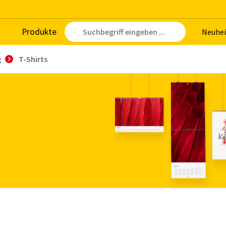
Pro­duk­te
Neu­hei
g
T-Shirts