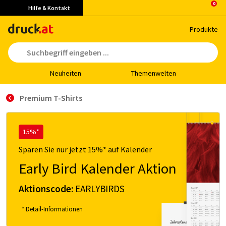
Hilfe & Kontakt
Pro­duk­te
Neu­hei­ten
The­men­wel­ten
Premium T-Shirts
15%*
Sparen Sie nur jetzt 15%* auf Kalender
Early Bird Kalender Aktion
Aktionscode:
EARLYBIRDS
* Detail-Informationen