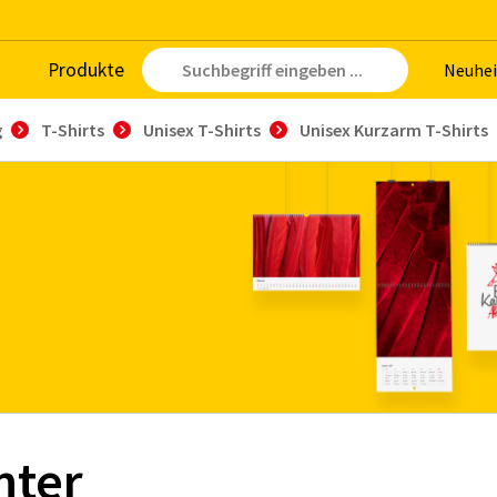
Pro­duk­te
Neu­hei
g
T-Shirts
Unisex T-Shirts
Unisex Kurzarm T-Shirts
nter