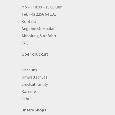
Aluminium-Verbundpl
Kontakt & Hilfe
Mo – Fr 8:00 – 18:00 Uhr
Alu­mi­ni­um-Tex­til­spa
Tel. +43 2256 64 131
men
Kontakt
Aufkleber
Angebotsformular
Auszeichnungen
Abholung & Anfahrt
Autogrammkarten
FAQ
Backlight
Über druck.at
Banner
Basketbälle
Über druck.at
Über uns
Beachflags
Umweltschutz
Becher
druck.at family
Bekleidung
Karriere
Bestecktaschen
Lehre
Bettwäsche
Blöcke
Unsere Shops
Briefpapier