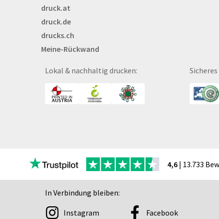
druck.at
Broschüren
druck.de
Buttons
drucks.ch
Bälle
Meine-Rückwand
Bücher
CAD-Baupläne
Lokal & nachhaltig drucken:
Sicheres
Canvas
Collegeblöcke
Coupon-Kalender
DISPA®-Papierplatte
Deckenhänger
Displaykarton
Displays
4,6
| 13.733 Be
Druckbleistift
DTF Druck
In Verbindung bleiben:
Durchschreibegarnitu
Instagram
Facebook
Echtglasschilder