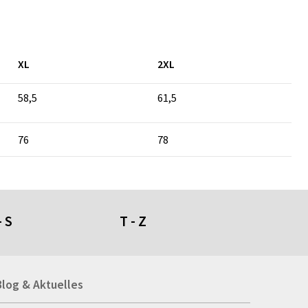
XL
2XL
58,5
61,5
76
78
- S
T - Z
umdüfte
Tafeln
Blog & Aktuelles
genschirme
Tapeten
giestühle
Taschen