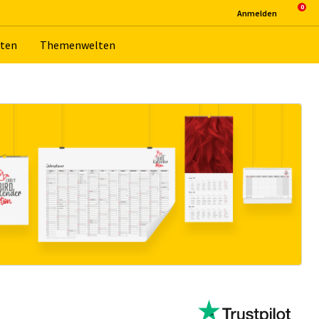
An­mel­den
­ten
The­men­wel­ten