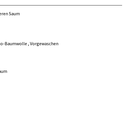
teren Saum
io-Baumwolle , Vorgewaschen
Saum