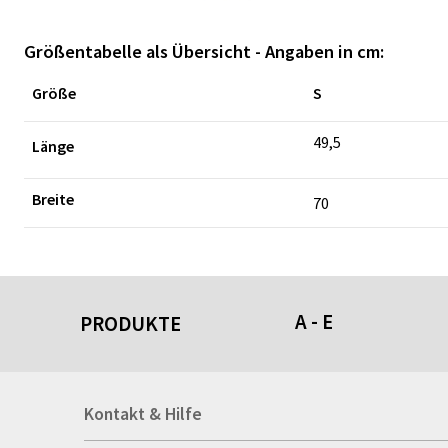
Größentabelle als Übersicht - Angaben in cm:
Größe
S
49,5
Länge
Breite
70
A - E
PRODUKTE
Acrylschilder
Kontakt & Hilfe
Anti-Stressbälle
Allwetterplakate