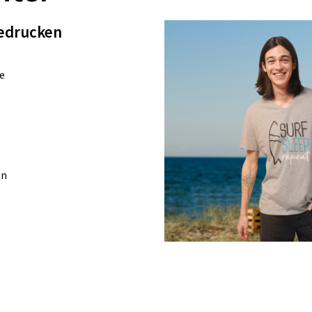
edrucken
e
en