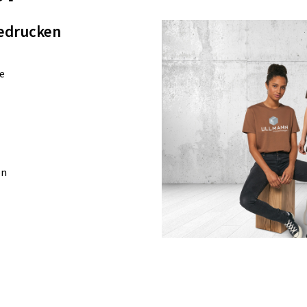
edrucken
e
en