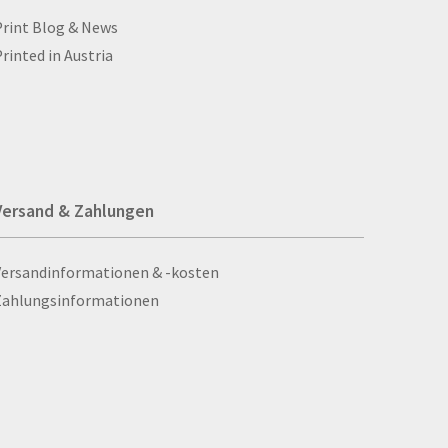
ll- und Stanzprodukte
Taschenaschenbecher
Blog & Aktuelles
Print Blog & News
ll-ups
Taschenlampen
rinted in Austria
bbellose
Ta­schen­plan
cksäcke
Tassen
hals
Textilien
hienbeinschoner
Tischaufsteller
hilder
Tischdecken
Versand & Zahlungen
il­der aus Sta­dur
Tischkarten
hlüsselanhänger
Tischsets
Versand & Zahlungen
Versandinformationen & -kosten
hlitten
Tombolalose
Zahlungsinformationen
hneidebretter
Torwand
hreibgeräte
Tragekartons
hreibmappen
Tragetaschen
hreibsets
Transparente
hreibtischunterlagen
Traubenzucker
hokolade
Trennblätter