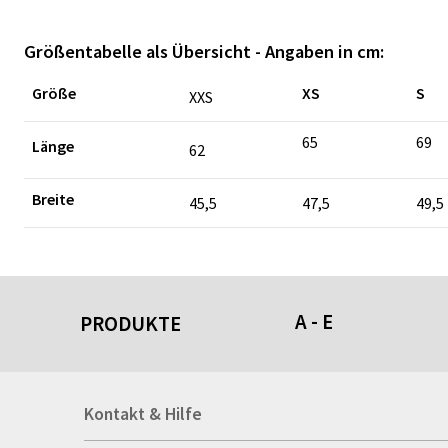
Größentabelle als Übersicht - Angaben in cm:
Größe
XS
S
XXS
65
69
Länge
62
Breite
45,5
47,5
49,5
A - E
PRODUKTE
Acrylschilder
Kontakt & Hilfe
Anti-Stressbälle
Allwetterplakate