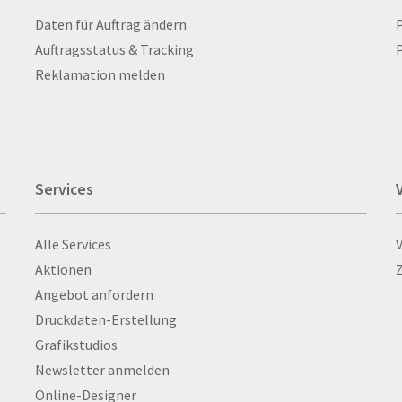
atten
Feuerzeuge
Laptoptaschen & -
Ri
Infos zu Bestellungen
Daten für Auftrag ändern
nn­rah­
Fischerhut
rucksäcke
Ro
Auftragsstatus & Tracking
P
Flachmänner
Lautsprecher
Ru
Reklamation melden
Flaschen
Leinwand
Ru
Flaschenbanderolen
Lesezeichen
Sc
Flaschenverpackungen
Letterpress
Sc
Flaschenöffner
Lettershop
Sc
Services
Flexible Verpackungen
Liegestühle
Sch
Flipchartblöcke
Lineale
Sc
Services
Alle Services
Flyer
Loseblattsammlung
Sc
Aktionen
Flügelmappen
Luftballon
Sc
Angebot anfordern
Folder/Faltprospekte
M&M's
Sc
Druckdaten-Erstellung
Fotoböden
Magazine
Sc
Grafikstudios
Fotokalender
Magnete
Sc
Newsletter anmelden
Fotopolster
Magnetschilder
Sc
Online-Designer
Fotoposter
Medaillen
Sc