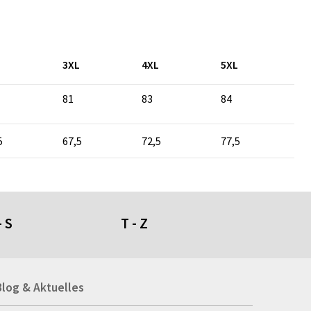
L
3XL
4XL
5XL
81
83
84
5
67,5
72,5
77,5
- S
T - Z
umdüfte
Tafeln
Blog & Aktuelles
genschirme
Tapeten
giestühle
Taschen