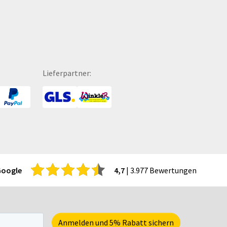
hutzmasken
Trinkflaschen
hürzen
Trophäen
PA-Zahlscheine
T-Shirts
itenwände für Zelte
Turnbeutel
hattenfugenrahmen
Türhänger
Lieferpartner:
rvietten
Türmatten
cherheitsbekleidung
Urkunden
tzmöbel
USB-Sticks
tzsäcke
Verkaufsständer
ftcoverbücher
Verpackungen
mmerbekleidung
Versandverpackungen
nnenbrillen
Visitenkarten
Google
4,7
| 3.977 Bewertungen
acks
Volleybälle
eisekarten
Wahl- &
iele-Sets
Veranstaltungsplakate
iralbücher
Wasserkaraffe