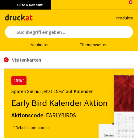
Hilfe & Kontakt
Pro­duk­te
Neu­hei­ten
The­men­wel­ten
Visitenkarten
15%*
Sparen Sie nur jetzt 15%* auf Kalender
Early Bird Kalender Aktion
Aktionscode:
EARLYBIRDS
* Detail-Informationen