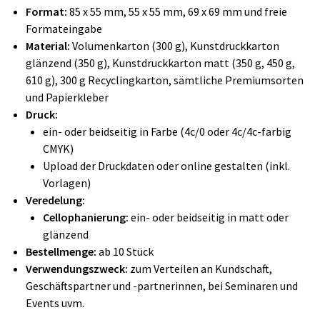
Format:
85 x 55 mm, 55 x 55 mm, 69 x 69 mm und freie
Formateingabe
Material:
Volumenkarton (300 g), Kunstdruckkarton
glänzend (350 g), Kunstdruckkarton matt (350 g, 450 g,
610 g), 300 g Recyclingkarton, sämtliche Premiumsorten
und Papierkleber
Druck:
ein- oder beidseitig in Farbe (4c/0 oder 4c/4c-farbig
CMYK)
Upload der Druckdaten oder online gestalten (inkl.
Vorlagen)
Veredelung:
Cellophanierung:
ein- oder beidseitig in matt oder
glänzend
Bestellmenge:
ab 10 Stück
Verwendungszweck:
zum Verteilen an Kundschaft,
Geschäftspartner und -partnerinnen, bei Seminaren und
Events uvm.