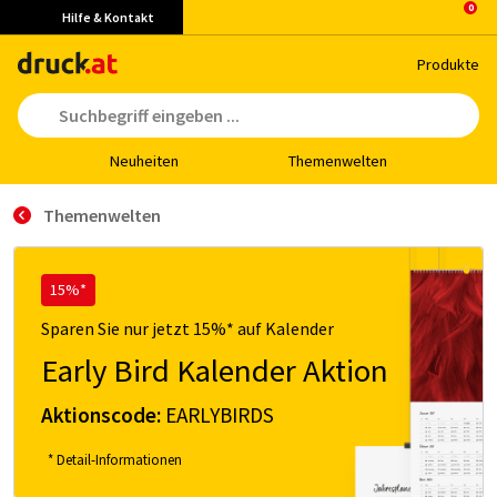
Hilfe & Kontakt
Pro­duk­te
Neu­hei­ten
The­men­wel­ten
Themenwelten
15%*
Sparen Sie nur jetzt 15%* auf Kalender
Early Bird Kalender Aktion
Aktionscode:
EARLYBIRDS
* Detail-Informationen