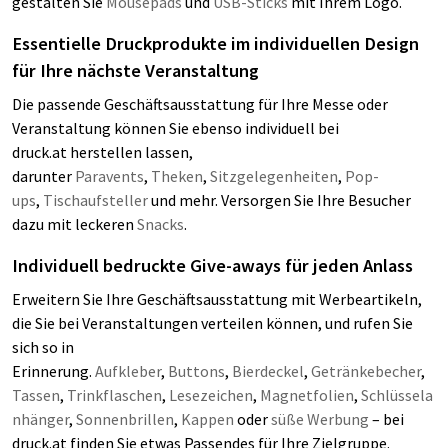
gestalten Sie
Mousepads
und
USB-Sticks
mit Ihrem Logo.
Essentielle Druckprodukte im individuellen Design
für Ihre nächste Veranstaltung
Die passende Geschäftsausstattung für Ihre Messe oder
Veranstaltung können Sie ebenso individuell bei
druck.at herstellen lassen,
darunter
Paravents
,
Theken
,
Sitzgelegenheiten
,
Pop-
ups
,
Tischaufsteller
und mehr. Versorgen Sie Ihre Besucher
dazu mit leckeren
Snacks
.
Individuell bedruckte Give-aways für jeden Anlass
Erweitern Sie Ihre Geschäftsausstattung mit Werbeartikeln,
die Sie bei Veranstaltungen verteilen können, und rufen Sie
sich so in
Erinnerung.
Aufkleber
,
Buttons
,
Bierdeckel
,
Getränkebecher
,
Tassen
,
Trinkflaschen
,
Lesezeichen
,
Magnetfolien
,
Schlüssela
nhänger
,
Sonnenbrillen
,
Kappen
oder
süße Werbung
– bei
druck.at finden Sie etwas Passendes für Ihre Zielgruppe.