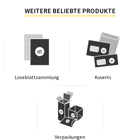
WEITERE BELIEBTE PRODUKTE
Lo­se­blatt­samm­lung
Ku­verts
Ver­pa­ckun­gen