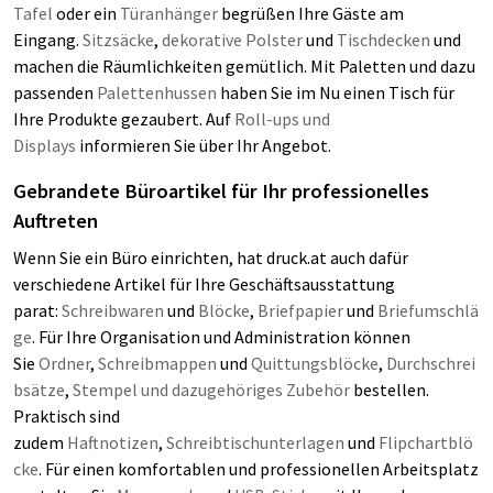
Tafel
oder ein
Türanhänger
begrüßen Ihre Gäste am
Eingang.
Sitzsäcke
,
dekorative Polster
und
Tischdecken
und
machen die Räumlichkeiten gemütlich. Mit Paletten und dazu
passenden
Palettenhussen
haben Sie im Nu einen Tisch für
Ihre Produkte gezaubert. Auf
Roll-ups und
Displays
informieren Sie über Ihr Angebot.
Gebrandete Büroartikel für Ihr professionelles
Auftreten
Wenn Sie ein Büro einrichten, hat druck.at auch dafür
verschiedene Artikel für Ihre Geschäftsausstattung
parat:
Schreibwaren
und
Blöcke
,
Briefpapier
und
Briefumschlä
ge
. Für Ihre Organisation und Administration können
Sie
Ordner
,
Schreibmappen
und
Quittungsblöcke
,
Durchschrei
bsätze
,
Stempel und dazugehöriges Zubehör
bestellen.
Praktisch sind
zudem
Haftnotizen
,
Schreibtischunterlagen
und
Flipchartblö
cke
. Für einen komfortablen und professionellen Arbeitsplatz