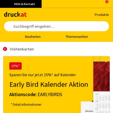
Hilfe & Kontakt
Pro­duk­te
Neu­hei­ten
The­men­wel­ten
Visitenkarten
15%*
Sparen Sie nur jetzt 15%* auf Kalender
Early Bird Kalender Aktion
Aktionscode:
EARLYBIRDS
* Detail-Informationen