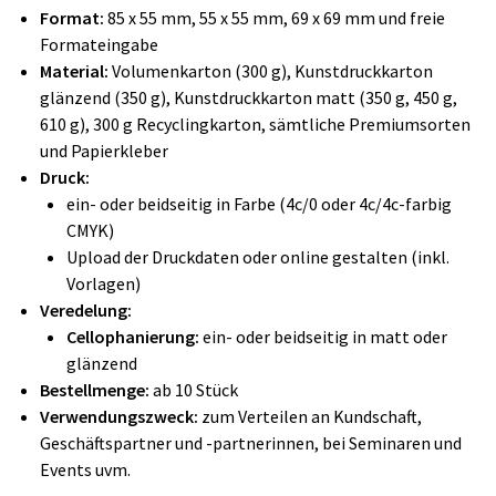
Format:
85 x 55 mm, 55 x 55 mm, 69 x 69 mm und freie
Formateingabe
Material:
Volumenkarton (300 g), Kunstdruckkarton
glänzend (350 g), Kunstdruckkarton matt (350 g, 450 g,
610 g), 300 g Recyclingkarton, sämtliche Premiumsorten
und Papierkleber
Druck:
ein- oder beidseitig in Farbe (4c/0 oder 4c/4c-farbig
CMYK)
Upload der Druckdaten oder online gestalten (inkl.
Vorlagen)
Veredelung:
Cellophanierung:
ein- oder beidseitig in matt oder
glänzend
Bestellmenge:
ab 10 Stück
Verwendungszweck:
zum Verteilen an Kundschaft,
Geschäftspartner und -partnerinnen, bei Seminaren und
Events uvm.