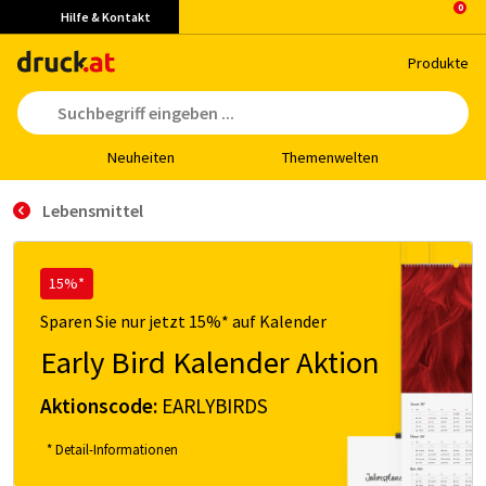
Hilfe & Kontakt
Pro­duk­te
Neu­hei­ten
The­men­wel­ten
Lebensmittel
15%*
Sparen Sie nur jetzt 15%* auf Kalender
Early Bird Kalender Aktion
Aktionscode:
EARLYBIRDS
* Detail-Informationen