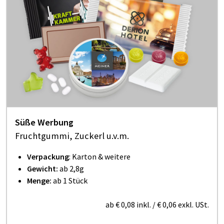
Süße Werbung
Fruchtgummi, Zuckerl u.v.m.
Verpackung
: Karton & weitere
Gewicht:
ab
2,8
g
Menge:
ab 1 Stück
ab
€ 0,08
inkl.
/
€ 0,06
exkl. USt.