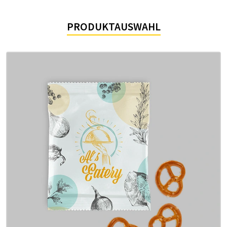
PRO­DUKT­AUS­WAHL