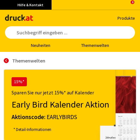
Hilfe & Kontakt
Pro­duk­te
Neu­hei­ten
The­men­wel­ten
Themenwelten
15%*
Sparen Sie nur jetzt 15%* auf Kalender
Early Bird Kalender Aktion
Aktionscode:
EARLYBIRDS
* Detail-Informationen