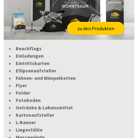
zu den Produkten
Beachflags
Einladungen
Eintrittskarten
Ellipsenaufsteller
Fahnen- und Wimpelketten
Flyer
Folder
Fotoboden
Getränke & Lebensmittel
Kartonaufsteller
L-Banner
Liegestühle
Messewände