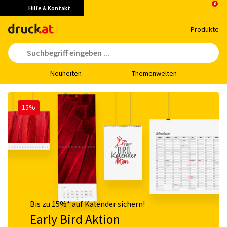
Hilfe & Kontakt
Pro­duk­te
Neu­hei­ten
The­men­wel­ten
15%
Bis zu 15%* auf Kalender sichern!
Early Bird Aktion