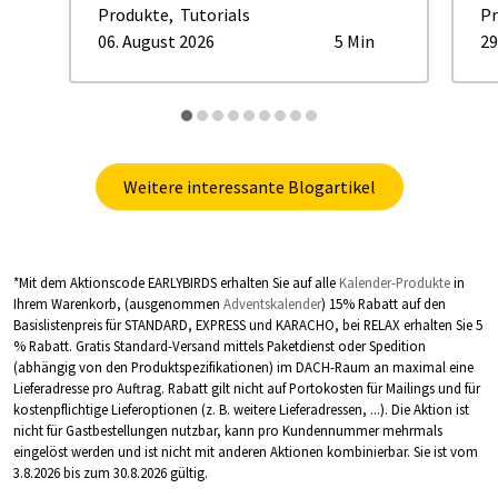
Produkte
,
Tutorials
Pr
06. August 2026
5 Min
29
Weitere interessante Blogartikel
*Mit dem Aktionscode
EARLYBIRDS
erhalten Sie auf alle
Kalender-Produkte
in
Ihrem Warenkorb, (ausgenommen
Adventskalender
) 15% Rabatt auf den
Basislistenpreis für STANDARD, EXPRESS und KARACHO, bei RELAX erhalten Sie 5
% Rabatt. Gratis Standard-Versand mittels Paketdienst oder Spedition
(abhängig von den Produktspezifikationen) im DACH-Raum an maximal eine
Lieferadresse pro Auftrag. Rabatt gilt nicht auf Portokosten für Mailings und für
kostenpflichtige Lieferoptionen (z. B. weitere Lieferadressen, ...). Die Aktion ist
nicht für Gastbestellungen nutzbar, kann pro Kundennummer mehrmals
eingelöst werden und ist nicht mit anderen Aktionen kombinierbar. Sie ist vom
3.8.2026 bis zum 30.8.2026 gültig.