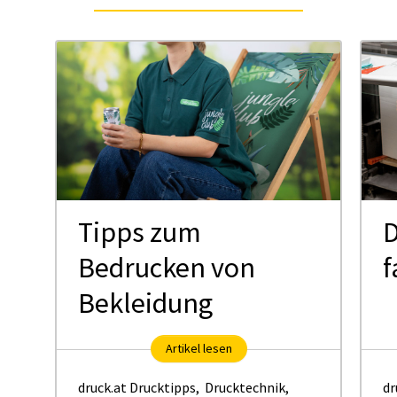
Tipps zum
D
Bedrucken von
f
Bekleidung
Artikel lesen
druck.at Drucktipps
,
Drucktechnik
,
dr