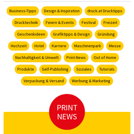
Business-Tipps
Design & Inspiration
druck.at Drucktipps
Drucktechnik
Feiern & Events
Festival
Freizeit
Geschenkideen
Grafiktipps & Design
Gründung
Hochzeit
Hotel
Karriere
Maschinenpark
Messe
Nachhaltigkeit & Umwelt
Print-News
Out of Home
Produkte
Self-Publishing
Soziales
Tutorials
Verpackung & Versand
Werbung & Marketing
PRINT
NEWS