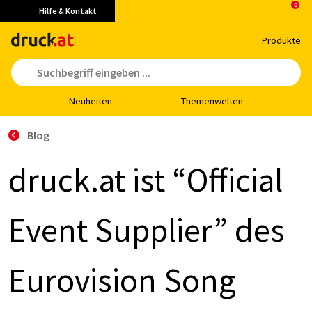
Hilfe & Kontakt
Pro­duk­te
Neu­hei­ten
The­men­wel­ten
Blog
druck.at ist “Of­fi­ci­al
Event Sup­p­lier” des
Eu­ro­vi­si­on Song