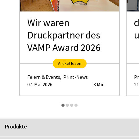
Wir waren
d
Druckpartner des
VAMP Award 2026
Artikel lesen
Feiern & Events
,
Print-News
Pr
07. Mai 2026
3 Min
21
Produkte