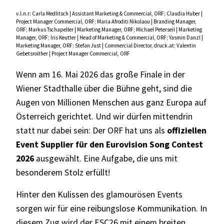
v.l.n.r: Carla Medlitsch | Assistant Marketing & Commercial, ORF; Claudia Huber |
Project Manager Commercial, ORF; Maria Afroditi Nikolaou | Branding Manager,
ORF; Markus Tschapeller | Marketing Manager, ORF; Michael Peterseil | Marketing
Manager, ORF; Iris Keutter | Head of Marketing & Commercial, ORF; Yasmin Danzl |
Marketing Manager, ORF; Stefan Just | Commercial Director, druck.at; Valentin
Gebetsroither | Project Manager Commercial, ORF
Wenn am 16. Mai 2026 das große Finale in der
Wiener Stadthalle über die Bühne geht, sind die
Augen von Millionen Menschen aus ganz Europa auf
Österreich gerichtet. Und wir dürfen mittendrin
statt nur dabei sein: Der ORF hat uns als
offiziellen
Event Supplier für den Eurovision Song Contest
2026
ausgewählt. Eine Aufgabe, die uns mit
besonderem Stolz erfüllt!
Hinter den Kulissen des glamourösen Events
sorgen wir für eine reibungslose Kommunikation. In
diesem Zug wird der ESC26 mit einem breiten