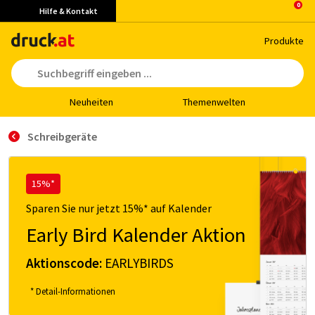
Hilfe & Kontakt
Pro­duk­te
Neu­hei­ten
The­men­wel­ten
Schreibgeräte
15%*
Sparen Sie nur jetzt 15%* auf Kalender
Early Bird Kalender Aktion
Aktionscode:
EARLYBIRDS
* Detail-Informationen