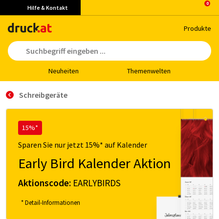
Hilfe & Kontakt
Pro­duk­te
Neu­hei­ten
The­men­wel­ten
Schreibgeräte
15%*
Sparen Sie nur jetzt 15%* auf Kalender
Early Bird Kalender Aktion
Aktionscode:
EARLYBIRDS
* Detail-Informationen