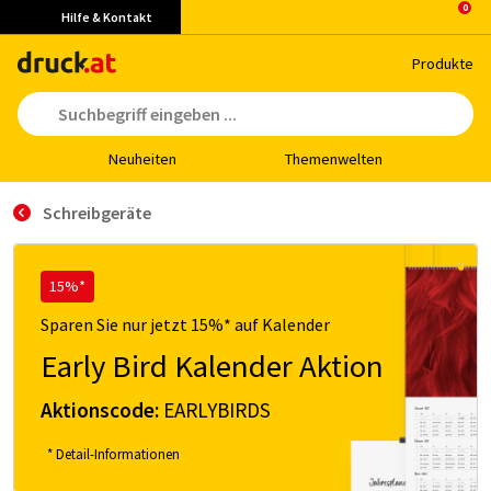
Hilfe & Kontakt
Pro­duk­te
Neu­hei­ten
The­men­wel­ten
Schreibgeräte
15%*
Sparen Sie nur jetzt 15%* auf Kalender
Early Bird Kalender Aktion
Aktionscode:
EARLYBIRDS
* Detail-Informationen