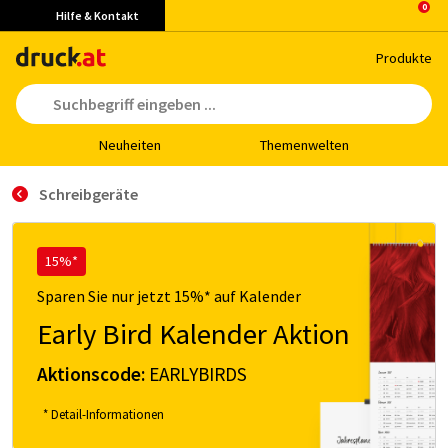
Hilfe & Kontakt
Pro­duk­te
Neu­hei­ten
The­men­wel­ten
Schreibgeräte
15%*
Sparen Sie nur jetzt 15%* auf Kalender
Early Bird Kalender Aktion
Aktionscode:
EARLYBIRDS
* Detail-Informationen