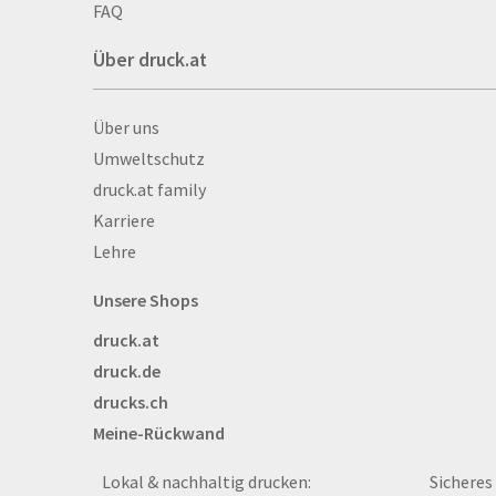
Autogrammkarten
FAQ
Backlight
Über druck.at
Banner
Basketbälle
Über druck.at
Über uns
Beachflags
Umweltschutz
Becher
druck.at family
Bekleidung
Karriere
Bestecktaschen
Lehre
Bettwäsche
Blöcke
Unsere Shops
Briefpapier
druck.at
Broschüren
druck.de
Buttons
drucks.ch
Bälle
Meine-Rückwand
Bücher
CAD-Baupläne
Lokal & nachhaltig drucken:
Sicheres