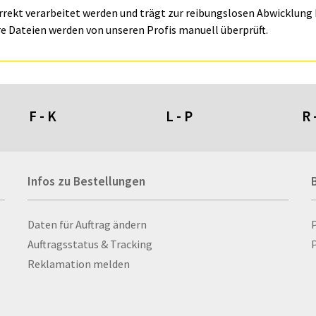
orrekt verarbeitet werden und trägt zur reibungslosen Abwicklung I
e Dateien werden von unseren Profis manuell überprüft.
F - K
L - P
R 
Fahnen- und Wimpelketten
L-Banner
Ra
Infos zu Bestellungen
Fahnensysteme
Lampen
Re
Faltschilder / Nasenschilder
Lanyards & Schlüsselbänder
Re
atten
Feuerzeuge
Laptoptaschen & -
Ri
Infos zu Bestellungen
Daten für Auftrag ändern
nn­rah­
Fischerhut
rucksäcke
Ro
Auftragsstatus & Tracking
P
Flachmänner
Lautsprecher
Ru
Reklamation melden
Flaschen
Leinwand
Ru
Flaschenbanderolen
Lesezeichen
Sc