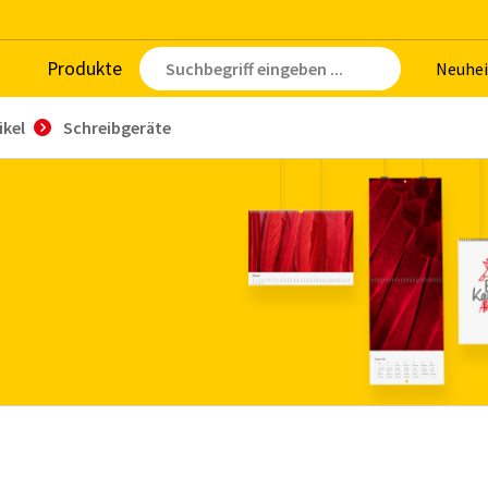
Pro­duk­te
Neu­hei
ikel
Schreibgeräte