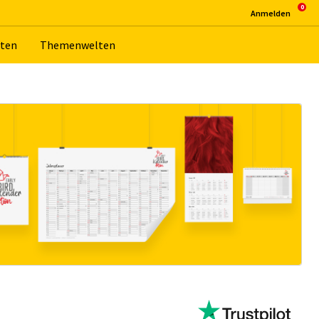
An­mel­den
­ten
The­men­wel­ten