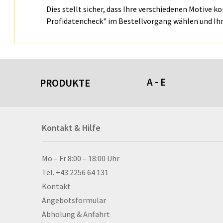
Dies stellt sicher, dass Ihre verschiedenen Motive k
Profidatencheck" im Bestellvorgang wählen und Ihr
A - E
PRODUKTE
Acrylschilder
Kontakt & Hilfe
Anti-Stressbälle
Allwetterplakate
Aluminium-Verbundpl
Kontakt & Hilfe
Mo – Fr 8:00 – 18:00 Uhr
Alu­mi­ni­um-Tex­til­spa
Tel. +43 2256 64 131
men
Kontakt
Aufkleber
Angebotsformular
Auszeichnungen
Abholung & Anfahrt