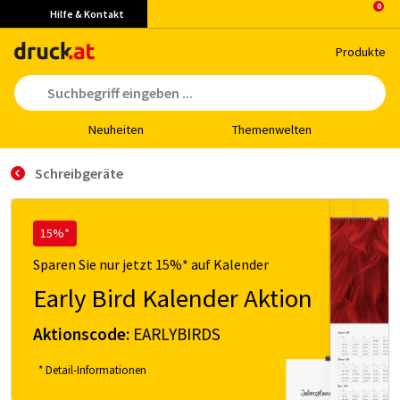
Hilfe & Kontakt
Pro­duk­te
Neu­hei­ten
The­men­wel­ten
Schreibgeräte
15%*
Sparen Sie nur jetzt 15%* auf Kalender
Early Bird Kalender Aktion
Aktionscode:
EARLYBIRDS
* Detail-Informationen