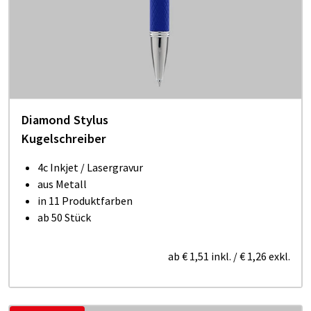
Diamond Stylus
Kugelschreiber
4c Inkjet / Lasergravur
aus Metall
in 11 Produktfarben
ab 50 Stück
ab
€ 1,51
inkl.
/
€ 1,26
exkl.