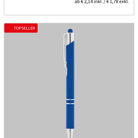
ab
€ 2,14
inkl.
/
€ 1,78
exkl.
TOPSELLER