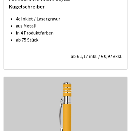
Kugelschreiber
4c Inkjet / Lasergravur
aus Metall
in 4 Produktfarben
ab 75 Stück
ab
€ 1,17
inkl.
/
€ 0,97
exkl.