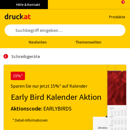
Hilfe & Kontakt
Pro­duk­te
Neu­hei­ten
The­men­wel­ten
Schreibgeräte
15%*
Sparen Sie nur jetzt 15%* auf Kalender
Early Bird Kalender Aktion
Aktionscode:
EARLYBIRDS
* Detail-Informationen