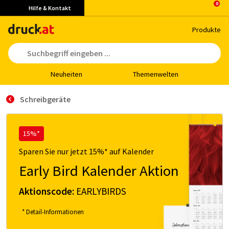
Hilfe & Kontakt
Pro­duk­te
Neu­hei­ten
The­men­wel­ten
Schreibgeräte
15%*
Sparen Sie nur jetzt 15%* auf Kalender
Early Bird Kalender Aktion
Aktionscode:
EARLYBIRDS
* Detail-Informationen