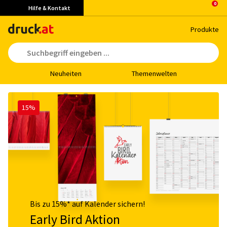
Hilfe & Kontakt
Pro­duk­te
Neu­hei­ten
The­men­wel­ten
15%
Bis zu 15%* auf Kalender sichern!
Early Bird Aktion