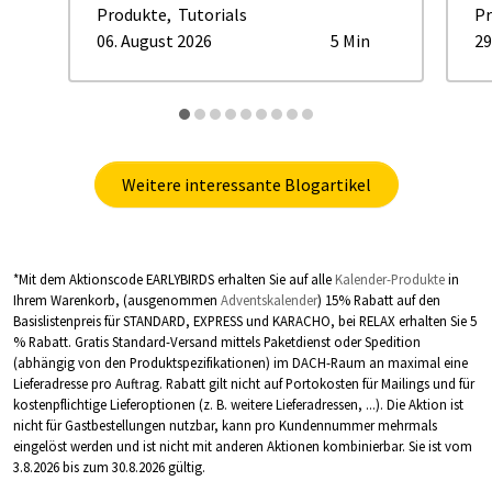
Produkte
,
Tutorials
Pr
06. August 2026
5 Min
29
Weitere interessante Blogartikel
*Mit dem Aktionscode
EARLYBIRDS
erhalten Sie auf alle
Kalender-Produkte
in
Ihrem Warenkorb, (ausgenommen
Adventskalender
) 15% Rabatt auf den
Basislistenpreis für STANDARD, EXPRESS und KARACHO, bei RELAX erhalten Sie 5
% Rabatt. Gratis Standard-Versand mittels Paketdienst oder Spedition
(abhängig von den Produktspezifikationen) im DACH-Raum an maximal eine
Lieferadresse pro Auftrag. Rabatt gilt nicht auf Portokosten für Mailings und für
kostenpflichtige Lieferoptionen (z. B. weitere Lieferadressen, ...). Die Aktion ist
nicht für Gastbestellungen nutzbar, kann pro Kundennummer mehrmals
eingelöst werden und ist nicht mit anderen Aktionen kombinierbar. Sie ist vom
3.8.2026 bis zum 30.8.2026 gültig.