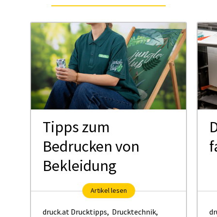
Tipps zum
D
Bedrucken von
f
Bekleidung
Artikel lesen
druck.at Drucktipps
,
Drucktechnik
,
dr