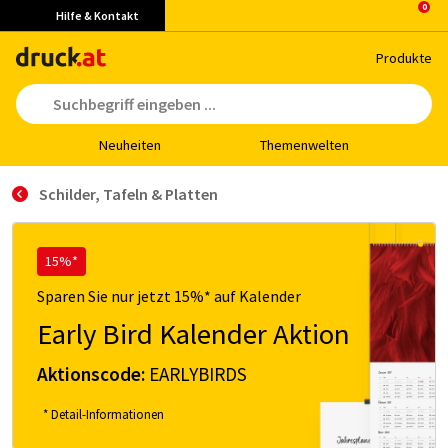
Hilfe & Kontakt
Pro­duk­te
Neu­hei­ten
The­men­wel­ten
Schil­der, Ta­feln & Plat­ten
15%*
Sparen Sie nur jetzt 15%* auf Kalender
Early Bird Kalender Aktion
Aktionscode:
EARLYBIRDS
* Detail-Informationen