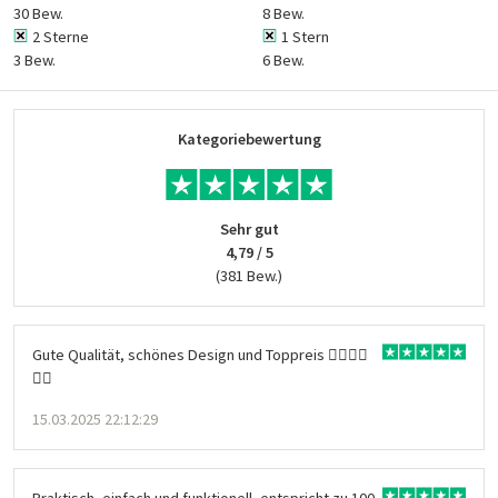
30 Bew.
8 Bew.
2 Sterne
1 Stern
3 Bew.
6 Bew.
Kategoriebewertung
Sehr gut
4,79 / 5
(381 Bew.)
Gute Qualität, schönes Design und Toppreis 👍🏻👍🏻
👍🏻
15.03.2025 22:12:29
Praktisch, einfach und funktionell, entspricht zu 100