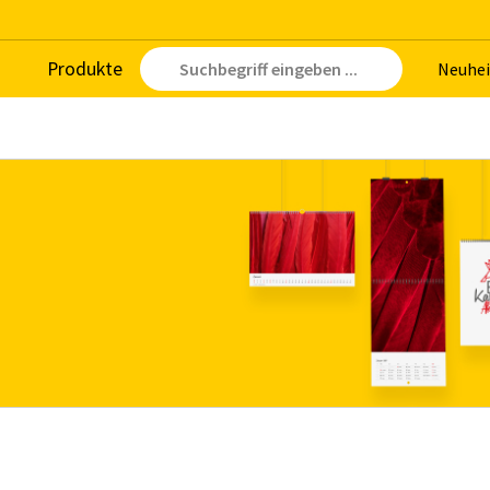
Pro­duk­te
Neu­hei