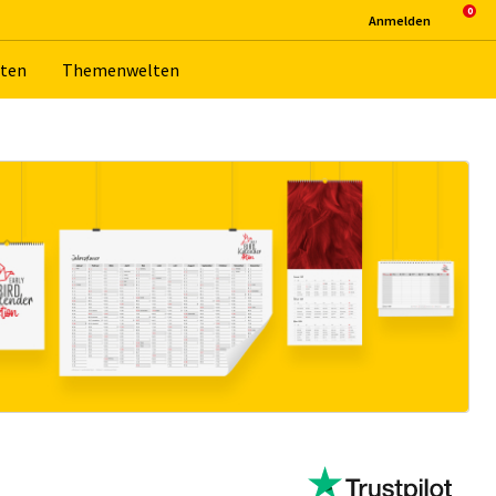
An­mel­den
­ten
The­men­wel­ten