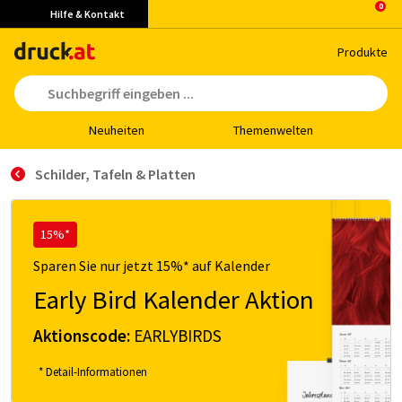
Hilfe & Kontakt
Pro­duk­te
Neu­hei­ten
The­men­wel­ten
Schil­der, Ta­feln & Plat­ten
15%*
Sparen Sie nur jetzt 15%* auf Kalender
Early Bird Kalender Aktion
Aktionscode:
EARLYBIRDS
* Detail-Informationen