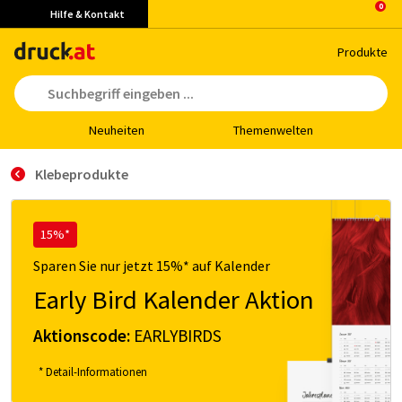
Hilfe & Kontakt
Pro­duk­te
Neu­hei­ten
The­men­wel­ten
Klebeprodukte
15%*
Sparen Sie nur jetzt 15%* auf Kalender
Early Bird Kalender Aktion
Aktionscode:
EARLYBIRDS
* Detail-Informationen