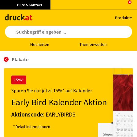
Hilfe & Kontakt
Pro­duk­te
Neu­hei­ten
The­men­wel­ten
Plakate
15%*
Sparen Sie nur jetzt 15%* auf Kalender
Early Bird Kalender Aktion
Aktionscode:
EARLYBIRDS
* Detail-Informationen