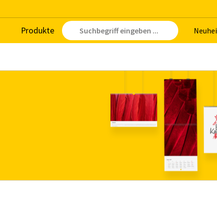
Pro­duk­te
Neu­hei