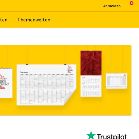
An­mel­den
­ten
The­men­wel­ten