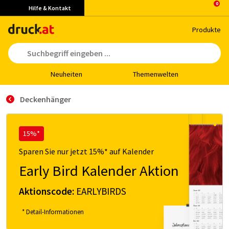
Hilfe & Kontakt
Pro­duk­te
Neu­hei­ten
The­men­wel­ten
Deckenhänger
15%*
Sparen Sie nur jetzt 15%* auf Kalender
Early Bird Kalender Aktion
Aktionscode:
EARLYBIRDS
* Detail-Informationen