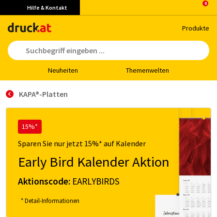
Hilfe & Kontakt
Pro­duk­te
Neu­hei­ten
The­men­wel­ten
KA­PA®-Plat­ten
15%*
Sparen Sie nur jetzt 15%* auf Kalender
Early Bird Kalender Aktion
Aktionscode:
EARLYBIRDS
* Detail-Informationen