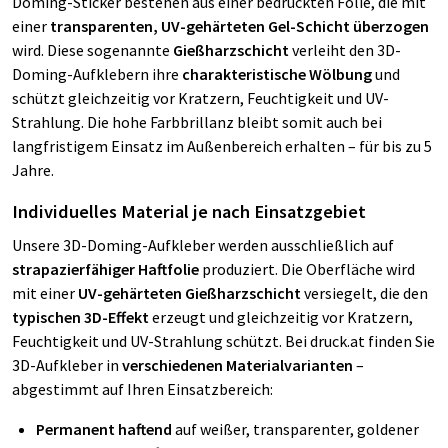
Doming-Sticker bestehen aus einer bedruckten Folie, die mit
einer
transparenten, UV-gehärteten Gel-Schicht überzogen
wird. Diese sogenannte
Gießharzschicht
verleiht den 3D-
Doming-Aufklebern ihre
charakteristische Wölbung
und
schützt gleichzeitig vor Kratzern, Feuchtigkeit und UV-
Strahlung. Die hohe Farbbrillanz bleibt somit auch bei
langfristigem Einsatz im Außenbereich erhalten – für bis zu 5
Jahre.
Individuelles Material je nach Einsatzgebiet
Unsere 3D-Doming-Aufkleber werden ausschließlich auf
strapazierfähiger Haftfolie
produziert. Die Oberfläche wird
mit einer
UV-gehärteten Gießharzschicht
versiegelt, die den
typischen 3D-Effekt
erzeugt und gleichzeitig vor Kratzern,
Feuchtigkeit und UV-Strahlung schützt. Bei druck.at finden Sie
3D-Aufkleber in
verschiedenen Materialvarianten
–
abgestimmt auf Ihren Einsatzbereich:
Permanent haftend
auf weißer, transparenter, goldener