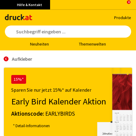
Hilfe & Kontakt
Pro­duk­te
Neu­hei­ten
The­men­wel­ten
Aufkleber
15%*
Sparen Sie nur jetzt 15%* auf Kalender
Early Bird Kalender Aktion
Aktionscode:
EARLYBIRDS
* Detail-Informationen