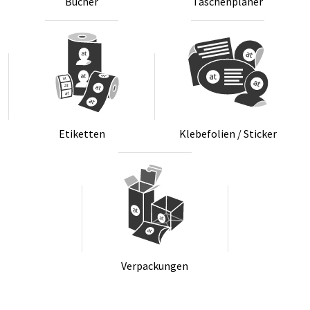
Bü­cher
Ta­schen­pla­ner
Eti­ket­ten
Kle­be­fo­li­en / Sti­cker
Ver­pa­ckun­gen