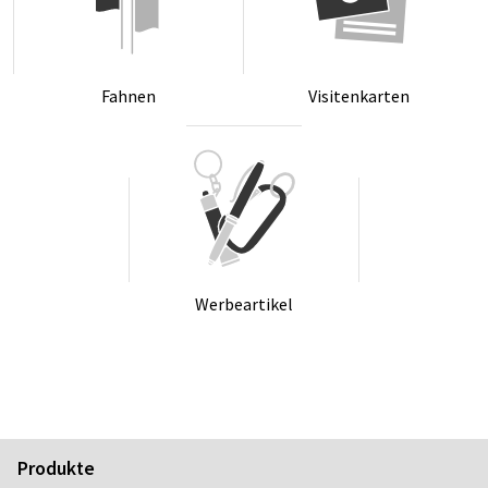
Fah­nen
Vi­si­ten­kar­ten
Wer­be­ar­ti­kel
Produkte