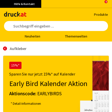
Hilfe & Kontakt
Pro­duk­te
Neu­hei­ten
The­men­wel­ten
Aufkleber
15%*
Sparen Sie nur jetzt 15%* auf Kalender
Early Bird Kalender Aktion
Aktionscode:
EARLYBIRDS
* Detail-Informationen