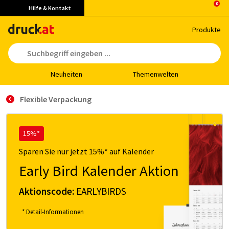
Hilfe & Kontakt
Pro­duk­te
Neu­hei­ten
The­men­wel­ten
Flexible Verpackung
15%*
Sparen Sie nur jetzt 15%* auf Kalender
Early Bird Kalender Aktion
Aktionscode:
EARLYBIRDS
* Detail-Informationen