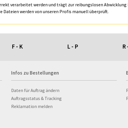
orrekt verarbeitet werden und trägt zur reibungslosen Abwicklung I
e Dateien werden von unseren Profis manuell überprüft.
F - K
L - P
R 
Fahnen- und Wimpelketten
L-Banner
Ra
Infos zu Bestellungen
Fahnensysteme
Lampen
Re
Faltschilder / Nasenschilder
Lanyards & Schlüsselbänder
Re
atten
Feuerzeuge
Laptoptaschen & -
Ri
Infos zu Bestellungen
Daten für Auftrag ändern
nn­rah­
Fischerhut
rucksäcke
Ro
Auftragsstatus & Tracking
P
Flachmänner
Lautsprecher
Ru
Reklamation melden
Flaschen
Leinwand
Ru
Flaschenbanderolen
Lesezeichen
Sc