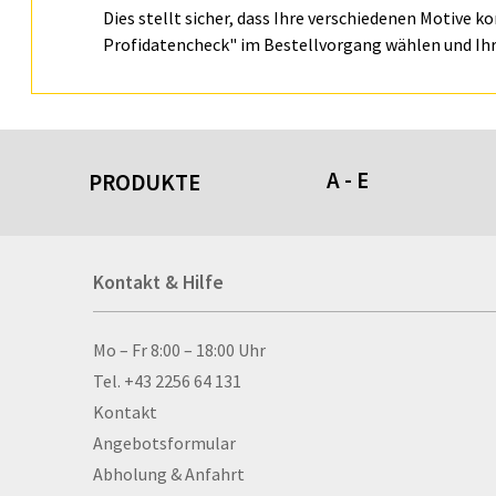
Dies stellt sicher, dass Ihre verschiedenen Motive k
Profidatencheck" im Bestellvorgang wählen und Ihr
A - E
PRODUKTE
Acrylschilder
Kontakt & Hilfe
Anti-Stressbälle
Allwetterplakate
Aluminium-Verbundpl
Kontakt & Hilfe
Mo – Fr 8:00 – 18:00 Uhr
Alu­mi­ni­um-Tex­til­spa
Tel. +43 2256 64 131
men
Kontakt
Aufkleber
Angebotsformular
Auszeichnungen
Abholung & Anfahrt