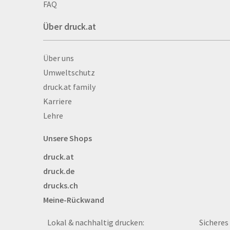
Autogrammkarten
FAQ
Backlight
Über druck.at
Banner
Basketbälle
Über druck.at
Über uns
Beachflags
Umweltschutz
Becher
druck.at family
Bekleidung
Karriere
Bestecktaschen
Lehre
Bettwäsche
Blöcke
Unsere Shops
Briefpapier
druck.at
Broschüren
druck.de
Buttons
drucks.ch
Bälle
Meine-Rückwand
Bücher
CAD-Baupläne
Lokal & nachhaltig drucken:
Sicheres