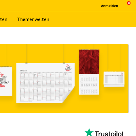
An­mel­den
­ten
The­men­wel­ten