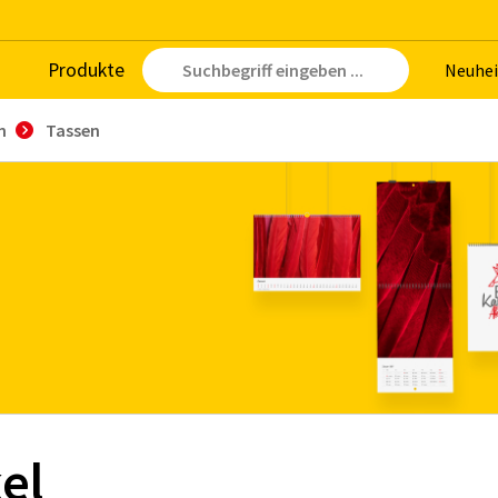
Pro­duk­te
Neu­hei
n
Tassen
el