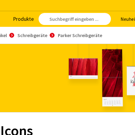
Pro­duk­te
Neu­hei
ikel
Schreibgeräte
Parker Schreibgeräte
 Icons