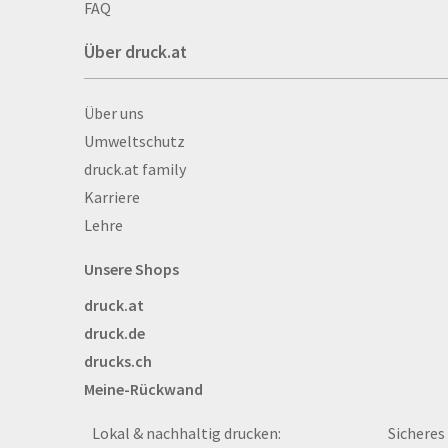
Autogrammkarten
FAQ
Backlight
Über druck.at
Banner
Basketbälle
Über druck.at
Über uns
Beachflags
Umweltschutz
Becher
druck.at family
Bekleidung
Karriere
Bestecktaschen
Lehre
Bettwäsche
Blöcke
Unsere Shops
Briefpapier
druck.at
Broschüren
druck.de
Buttons
drucks.ch
Bälle
Meine-Rückwand
Bücher
CAD-Baupläne
Lokal & nachhaltig drucken:
Sicheres