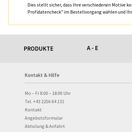
Dies stellt sicher, dass Ihre verschiedenen Motive k
Profidatencheck" im Bestellvorgang wählen und Ihr
A - E
PRODUKTE
Acrylschilder
Kontakt & Hilfe
Anti-Stressbälle
Allwetterplakate
Aluminium-Verbundpl
Kontakt & Hilfe
Mo – Fr 8:00 – 18:00 Uhr
Alu­mi­ni­um-Tex­til­spa
Tel. +43 2256 64 131
men
Kontakt
Aufkleber
Angebotsformular
Auszeichnungen
Abholung & Anfahrt