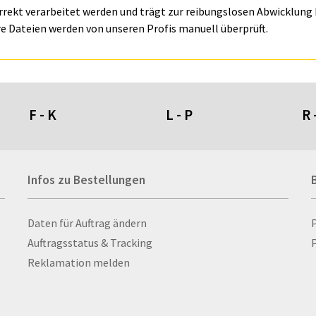
orrekt verarbeitet werden und trägt zur reibungslosen Abwicklung I
e Dateien werden von unseren Profis manuell überprüft.
F - K
L - P
R 
Fahnen- und Wimpelketten
L-Banner
Ra
Infos zu Bestellungen
Fahnensysteme
Lampen
Re
Faltschilder / Nasenschilder
Lanyards & Schlüsselbänder
Re
atten
Feuerzeuge
Laptoptaschen & -
Ri
Infos zu Bestellungen
Daten für Auftrag ändern
nn­rah­
Fischerhut
rucksäcke
Ro
Auftragsstatus & Tracking
P
Flachmänner
Lautsprecher
Ru
Reklamation melden
Flaschen
Leinwand
Ru
Flaschenbanderolen
Lesezeichen
Sc