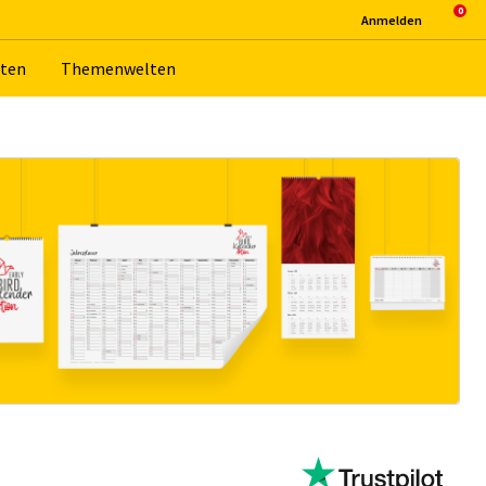
An­mel­den
­ten
The­men­wel­ten