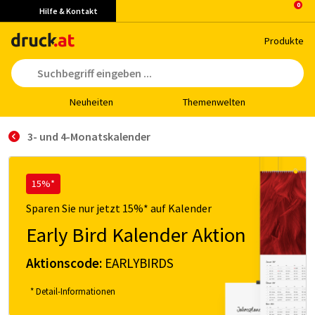
Hilfe & Kontakt
Pro­duk­te
Neu­hei­ten
The­men­wel­ten
3- und 4-Monatskalender
15%*
Sparen Sie nur jetzt 15%* auf Kalender
Early Bird Kalender Aktion
Aktionscode:
EARLYBIRDS
* Detail-Informationen