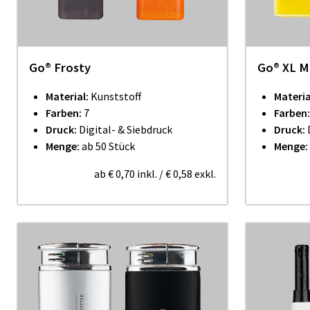
Go® Frosty
Go® XL M
Material:
Kunststoff
Materia
Farben:
7
Farben
Druck:
Digital- & Siebdruck
Druck:
Menge:
ab 50 Stück
Menge:
ab
€ 0,70
inkl.
/
€ 0,58
exkl.