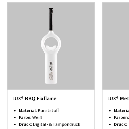
LUX® BBQ Fixflame
LUX® Me
Material:
Kunststoff
Materia
Farbe:
Weiß
Farben:
Druck:
Digital- & Tampondruck
Druck: