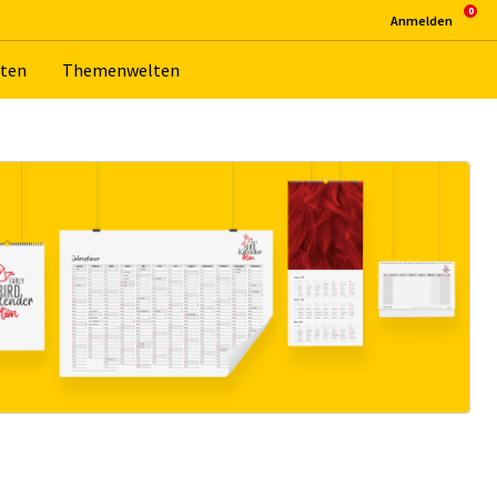
An­mel­den
­ten
The­men­wel­ten