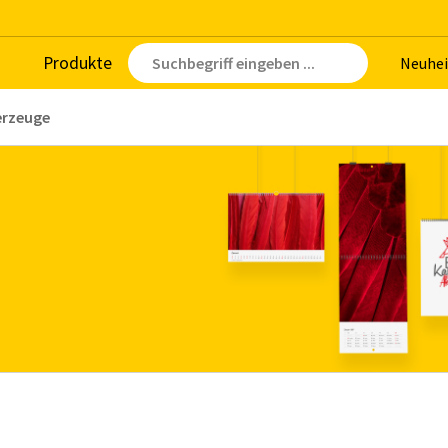
Pro­duk­te
Neu­hei
erzeuge