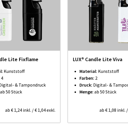
le Lite Fixflame
LUX® Candle Lite Viva
l:
Kunststoff
Material:
Kunststoff
:
4
Farben:
2
Digital- & Tampondruck
Druck:
Digital- & Tampo
ab 50 Stück
Menge:
ab 50 Stück
ab
€ 1,24
inkl.
/
€ 1,04
exkl.
ab
€ 1,08
inkl.