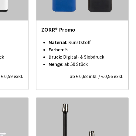
ZORR® Promo
Material:
Kunststoff
Farben:
5
ck
Druck:
Digital- & Siebdruck
Menge:
ab 50 Stück
/
€ 0,59
exkl.
ab
€ 0,68
inkl.
/
€ 0,56
exkl.