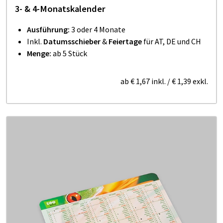
3- & 4-Monatskalender
Ausführung:
3 oder 4 Monate
Inkl.
Datumsschieber
&
Feiertage
für AT, DE und CH
Menge:
ab 5 Stück
ab
€ 1,67
inkl.
/
€ 1,39
exkl.