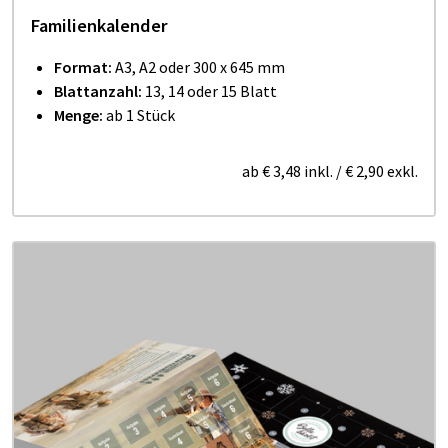
Familienkalender
Format:
A3, A2 oder 300 x 645 mm
Blattanzahl:
13, 14 oder 15 Blatt
Menge:
ab 1 Stück
ab
€ 3,48
inkl.
/
€ 2,90
exkl.