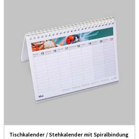
Tisch­ka­len­der / Steh­­ka­­len­­der mit Spi­ral­bin­dung