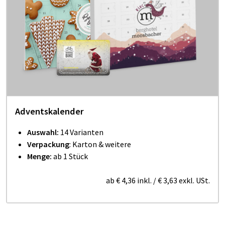
Adventskalender
Auswahl:
14 Varianten
Verpackung
: Karton & weitere
Menge:
ab 1 Stück
ab
€ 4,36
inkl.
/
€ 3,63
exkl. USt.