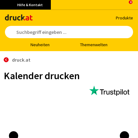
Hilfe & Kontakt
Pro­duk­te
Neu­hei­ten
The­men­wel­ten
druck.at
Kalender drucken