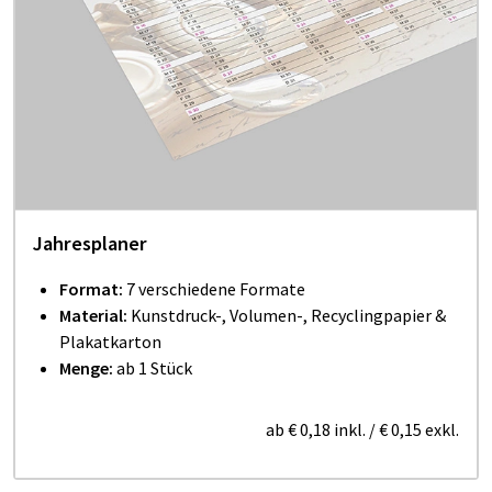
Jahresplaner
Format:
7 verschiedene Formate
Material:
Kunstdruck-, Volumen-, Recyclingpapier &
Plakatkarton
Menge:
ab 1 Stück
ab
€ 0,18
inkl.
/
€ 0,15
exkl.