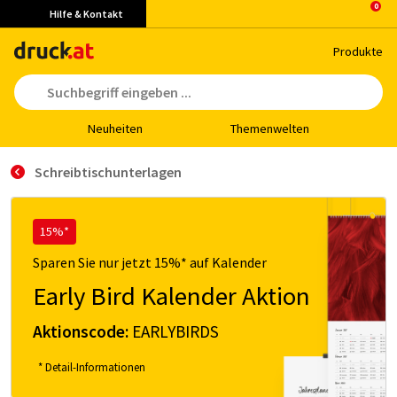
Hilfe & Kontakt
Pro­duk­te
Neu­hei­ten
The­men­wel­ten
Schreibtischunterlagen
15%*
Sparen Sie nur jetzt 15%* auf Kalender
Early Bird Kalender Aktion
Aktionscode:
EARLYBIRDS
* Detail-Informationen