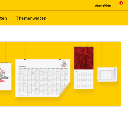
An­mel­den
­ten
The­men­wel­ten