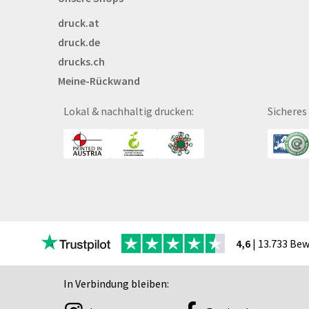
Briefpapier
druck.at
Broschüren
druck.de
Buttons
drucks.ch
Bälle
Meine-Rückwand
Bücher
CAD-Baupläne
Lokal & nachhaltig drucken:
Sicheres
Canvas
Collegeblöcke
Coupon-Kalender
DISPA®-Papierplatte
Deckenhänger
Displaykarton
Displays
4,6
| 13.733 Be
Druckbleistift
DTF Druck
In Verbindung bleiben:
Durchschreibegarnitu