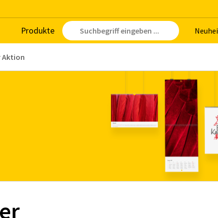
Pro­duk­te
Neu­hei
r Aktion
er