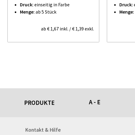
Druck:
einseitig in Farbe
Druck:
e
Menge:
ab 5 Stück
Menge:
ab
€ 1,67
inkl.
/
€ 1,39
exkl.
A - E
PRODUKTE
Acrylschilder
Kontakt & Hilfe
Anti-Stressbälle