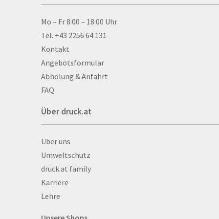
Allwetterplakate
Aluminium-Verbundpl
Kontakt & Hilfe
Mo – Fr 8:00 – 18:00 Uhr
Alu­mi­ni­um-Tex­til­spa
Tel. +43 2256 64 131
men
Kontakt
Aufkleber
Angebotsformular
Auszeichnungen
Abholung & Anfahrt
Autogrammkarten
FAQ
Backlight
Über druck.at
Banner
Basketbälle
Über druck.at
Über uns
Beachflags
Umweltschutz
Becher
druck.at family
Bekleidung
Karriere
Bestecktaschen
Lehre
Bettwäsche
Blöcke
Unsere Shops