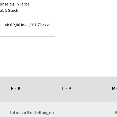
inseitig in Farbe
ab 5 Stück
ab
€ 2,06
inkl.
/
€ 1,71
exkl.
F - K
L - P
R 
Fahnen- und Wimpelketten
L-Banner
Ra
Infos zu Bestellungen
Fahnensysteme
Lampen
Re