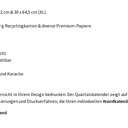
 42 cm & 30 x 64,5 cm (XL)
 g Recyclingkarton & diverse Premium-Papiere
ch)
ählbar
 und Karacho
ersicht in Ihrem Design bedrucken. Der Quartalskalender zeigt au
sierungen und Druckverfahren, die Ihren individuellen
Wandkalend
Wand