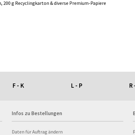
, 200 g Recyclingkarton & diverse Premium-Papiere
F - K
L - P
R 
Fahnen- und Wimpelketten
L-Banner
Ra
Infos zu Bestellungen
Fahnensysteme
Lampen
Re
Faltschilder / Nasenschilder
Lanyards & Schlüsselbänder
Re
atten
Feuerzeuge
Laptoptaschen & -
Ri
Infos zu Bestellungen
Daten für Auftrag ändern