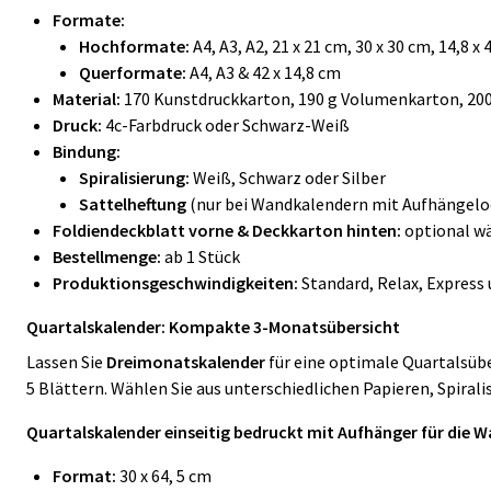
Formate:
Hochformate:
A4, A3, A2, 21 x 21 cm, 30 x 30 cm, 14,8 x
Querformate:
A4, A3 & 42 x 14,8 cm
Material:
170 Kunstdruckkarton, 190 g Volumenkarton, 200
Druck:
4c-Farbdruck oder Schwarz-Weiß
Bindung:
Spiralisierung:
Weiß, Schwarz oder Silber
Sattelheftung
(nur bei Wandkalendern mit Aufhängelo
Foldiendeckblatt vorne & Deckkarton hinten:
optional w
Bestellmenge:
ab 1 Stück
Produktionsgeschwindigkeiten:
Standard, Relax, Express
Quartalskalender: Kompakte 3-Monatsübersicht
Lassen Sie
Dreimonatskalender
für eine optimale Quartalsüb
5 Blättern. Wählen Sie aus unterschiedlichen Papieren, Spirali
Quartalskalender einseitig bedruckt mit Aufhänger für die 
Format:
30 x 64, 5 cm