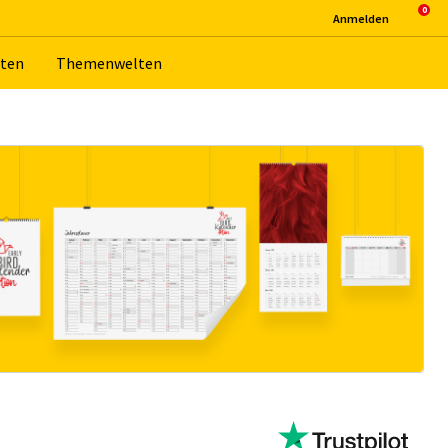
An­mel­den
­ten
The­men­wel­ten