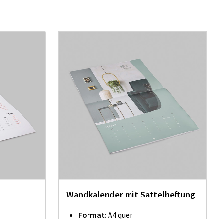
Wand­ka­len­der mit Sat­tel­hef­tung
Format:
A4 quer