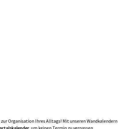
r zur Organisation Ihres Alltags! Mit unseren Wandkalendern
artalskalender,
um keinen Termin zu verpassen.