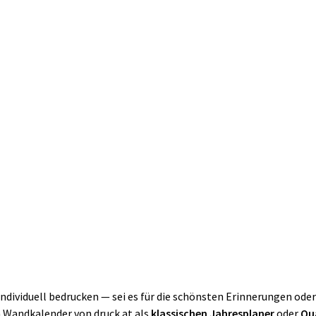
dividuell bedrucken — sei es für die schönsten Erinnerungen ode
en Wandkalender von druck.at als
klassischen Jahresplaner
oder
Qu