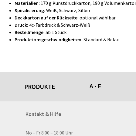
Materialien:
170 g Kunstdruckkarton, 190 g Volumenkarton
Spiralisierung:
Weiß, Schwarz, Silber
Deckkarton auf der Rückseite:
optional wählbar
Druck:
4c-Farbdruck & Schwarz-Weiß
Bestellmenge:
ab 1 Stück
Produktionsgeschwindigkeiten:
Standard & Relax
A - E
PRODUKTE
Acrylschilder
Kontakt & Hilfe
Anti-Stressbälle
Allwetterplakate
Aluminium-Verbundpl
Kontakt & Hilfe
Mo – Fr 8:00 – 18:00 Uhr