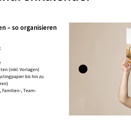
n – so organisieren
t
e
ten (inkl. Vorlagen)
lingpapier bis hin zu
ren)
 Familien-, Team-