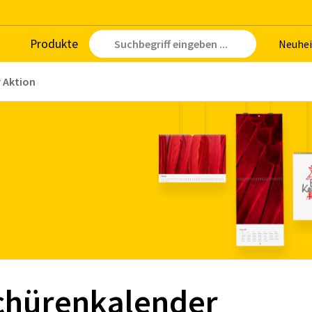
Pro­duk­te
Neu­hei
r Aktion
chürenkalender