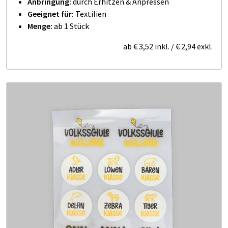
Anbringung:
durch
Erhitzen & Anpressen
Geeignet für:
Textilien
Menge:
ab 1 Stück
ab
€ 3,52
inkl.
/
€ 2,94
exkl.