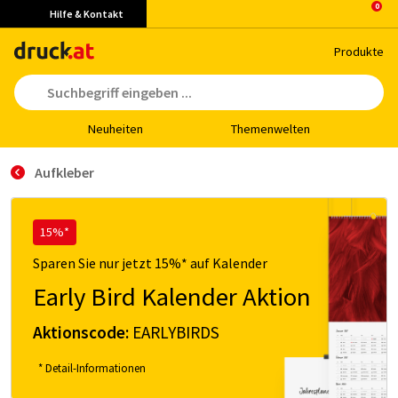
Hilfe & Kontakt
Pro­duk­te
Neu­hei­ten
The­men­wel­ten
Aufkleber
15%*
Sparen Sie nur jetzt 15%* auf Kalender
Early Bird Kalender Aktion
Aktionscode:
EARLYBIRDS
* Detail-Informationen