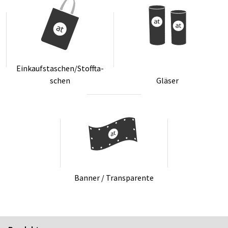
Ein­kaufs­ta­schen/Stoff­ta­
schen
Glä­ser
Ban­ner / Trans­pa­ren­te