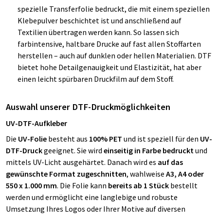
spezielle Transferfolie bedruckt, die mit einem speziellen
Klebepulver beschichtet ist und anschließend auf
Textilien übertragen werden kann. So lassen sich
farbintensive, haltbare Drucke auf fast allen Stoffarten
herstellen – auch auf dunklen oder hellen Materialien. DTF
bietet hohe Detailgenauigkeit und Elastizität, hat aber
einen leicht spürbaren Druckfilm auf dem Stoff.
Auswahl unserer DTF-Druckmöglichkeiten
UV-DTF-Aufkleber
Die
UV-Folie
besteht aus
100% PET
und ist speziell für den
UV-
DTF-Druck
geeignet. Sie wird
einseitig in Farbe bedruckt
und
mittels UV-Licht ausgehärtet. Danach wird es
auf das
gewünschte Format zugeschnitten
, wahlweise
A3, A4 oder
550 x 1.000 mm
. Die Folie kann
bereits ab 1 Stück
bestellt
werden und ermöglicht eine langlebige und robuste
Umsetzung Ihres Logos oder Ihrer Motive auf diversen