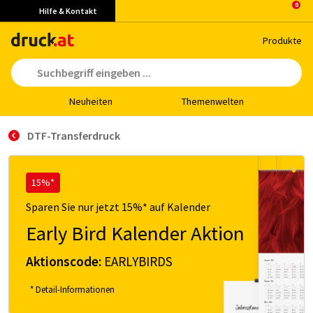
Hilfe & Kontakt
Pro­duk­te
Neu­hei­ten
The­men­wel­ten
DTF-Transferdruck
15%*
Sparen Sie nur jetzt 15%* auf Kalender
Early Bird Kalender Aktion
Aktionscode:
EARLYBIRDS
* Detail-Informationen