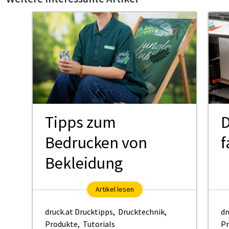
Tipps zum
D
Bedrucken von
f
Bekleidung
Artikel lesen
druck.at Drucktipps
,
Drucktechnik
,
dr
Produkte
,
Tutorials
Pr