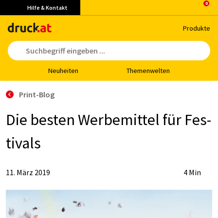
Hilfe & Kontakt
Pro­duk­te
Neu­hei­ten
The­men­wel­ten
Print-Blog
Die bes­ten Wer­be­mit­tel für Fes­
ti­vals
11. März 2019
4 Min