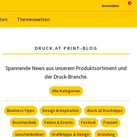
An­mel­den
­ten
The­men­wel­ten
DRUCK.AT PRINT-BLOG
Spannende News aus unserem Produktsortiment und
der Druck-Branche.
Alle Kategorien
Business-Tipps
Design & Inspiration
druck.at Drucktipps
Drucktechnik
Feiern & Events
Festival
Freizeit
Geschenkideen
Grafiktipps & Design
Gründung