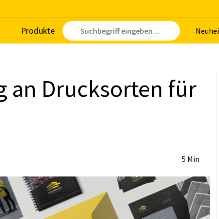
Pro­duk­te
Neu­hei
g an Drucks­or­ten für
5 Min